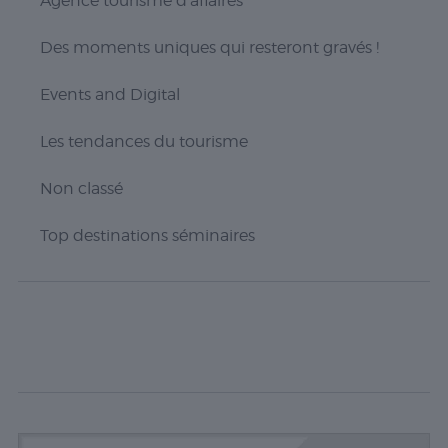
Agence tourisme d'affaires
partage du
contenu du
Des moments uniques qui resteront gravés !
site Web sur
des
plateformes
Events and Digital
de médias
sociaux, la
Les tendances du tourisme
collecte de
commentaires
et d'autres
Non classé
fonctionnalités
tierces.
Top destinations séminaires
Publicité
Les cookies de
publicité sont
utilisés pour
fournir aux
visiteurs des
publicités
personnalisées
basées sur les