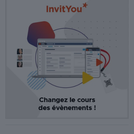
pages visitées
précédemment
et analyser
l'efficacité de la
campagne
publicitaire.