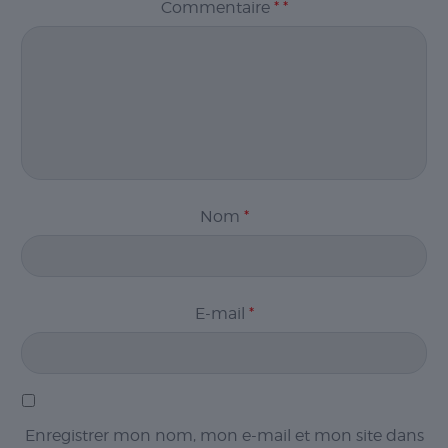
Commentaire
*
*
nécessaires sont
cruciaux pour les
fonctions de
base du site Web
et celui-ci ne
fonctionnera pas
comme prévu
sans eux. Ces
cookies ne
stockent aucune
donnée
Nom
*
personnellement
identifiable.
Statistiques
E-mail
*
Les cookies
statistiques
sont utilisés
pour
comprendre
comment
Enregistrer mon nom, mon e-mail et mon site dans
les visiteurs