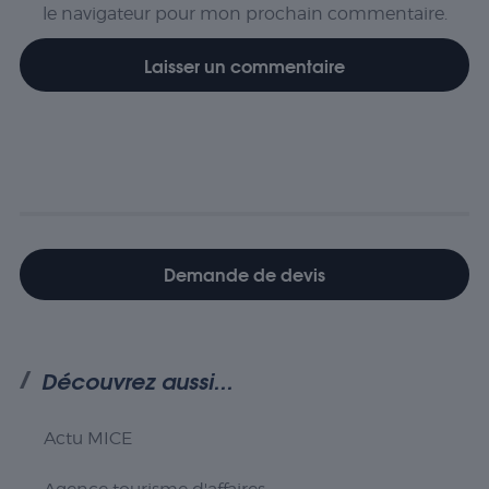
le navigateur pour mon prochain commentaire.
interagissent
avec le site
Web. Ces
cookies
aident à
fournir des
informations
sur le
nombre de
visiteurs, le
taux de
rebond, la
source de
Demande de devis
trafic, etc.
Experience
Découvrez aussi...
Ces cookies
permettent
d'exécuter
Actu MICE
certaines
fonctionnalités
telles que le