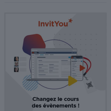
personnalisées
basées sur les
pages visitées
précédemment
et analyser
l'efficacité de la
campagne
publicitaire.