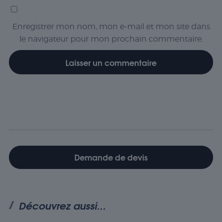
comment
les visiteurs
interagissent
Enregistrer mon nom, mon e-mail et mon site dans
avec le site
le navigateur pour mon prochain commentaire.
Web. Ces
cookies
aident à
fournir des
informations
sur le
nombre de
visiteurs, le
taux de
rebond, la
source de
trafic, etc.
Demande de devis
Experience
Ces cookies
permettent
Découvrez aussi...
d'exécuter
certaines