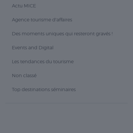
fonctionnalités
Actu MICE
telles que le
partage du
Agence tourisme d'affaires
contenu du
site Web sur
des
Des moments uniques qui resteront gravés !
plateformes
de médias
Events and Digital
sociaux, la
collecte de
commentaires
Les tendances du tourisme
et d'autres
fonctionnalités
Non classé
tierces.
Top destinations séminaires
Publicité
Les cookies de
publicité sont
utilisés pour
fournir aux
visiteurs des
publicités