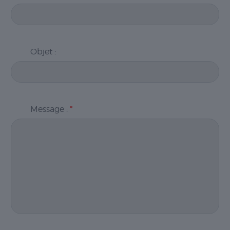
Objet :
Message :
*