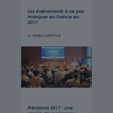
donnée
personnellement
Les événements à ne pas
identifiable.
manquer en France en
2017
Statistiques
Les cookies
VOIR L'ARTICLE
statistiques
sont utilisés
pour
comprendre
comment
les visiteurs
interagissent
avec le site
Web. Ces
cookies
aident à
fournir des
informations
sur le
nombre de
Prévisions 2017 : une
visiteurs, le