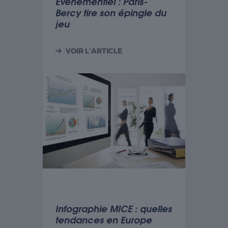
Evénementiel : Paris-
fonctionnalités
Bercy tire son épingle du
tierces.
jeu
Publicité
VOIR L'ARTICLE
Les cookies de
publicité sont
utilisés pour
fournir aux
visiteurs des
publicités
personnalisées
basées sur les
pages visitées
précédemment
et analyser
l'efficacité de la
campagne
publicitaire.
Infographie MICE : quelles
tendances en Europe