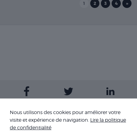
1
2
3
4
»
Contactez-nous
Nous utilisons des cookies pour améliorer votre
visite et expérience de navigation.
Lire la politique
Nos sites
de confidentialité