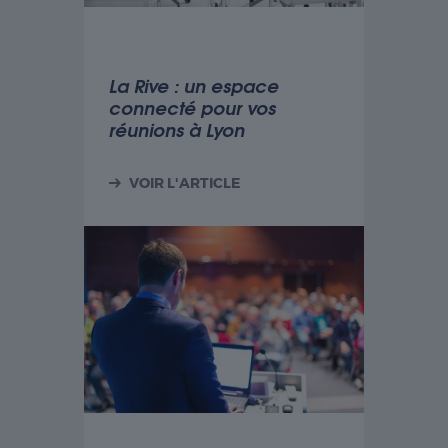
La Rive : un espace
connecté pour vos
réunions à Lyon
VOIR L'ARTICLE
Nécessaire
Les cookies
nécessaires sont
cruciaux pour les
fonctions de
base du site Web
et celui-ci ne
fonctionnera pas
comme prévu
sans eux. Ces
cookies ne
stockent aucune