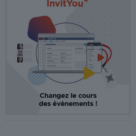
nécessaires sont
cruciaux pour les
fonctions de
base du site Web
et celui-ci ne
fonctionnera pas
comme prévu
sans eux. Ces
cookies ne
stockent aucune
donnée
personnellement
identifiable.
Statistiques
Les cookies
statistiques
sont utilisés
pour
comprendre
comment
les visiteurs