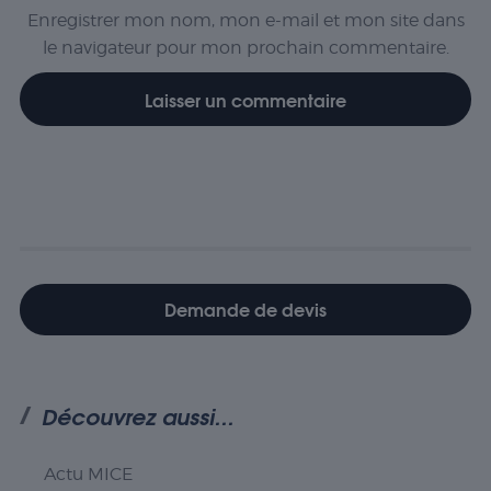
Enregistrer mon nom, mon e-mail et mon site dans
le navigateur pour mon prochain commentaire.
Nécessaire
Les cookies
nécessaires sont
cruciaux pour les
Demande de devis
fonctions de
base du site Web
et celui-ci ne
fonctionnera pas
comme prévu
Découvrez aussi...
sans eux. Ces
cookies ne
stockent aucune
Actu MICE
donnée