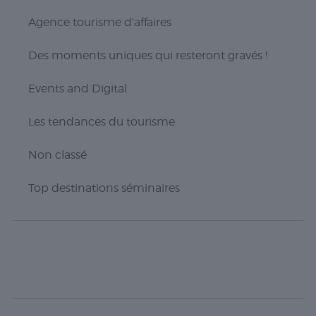
personnellement
Agence tourisme d'affaires
identifiable.
Des moments uniques qui resteront gravés !
Statistiques
Les cookies
Events and Digital
statistiques
sont utilisés
Les tendances du tourisme
pour
comprendre
comment
Non classé
les visiteurs
interagissent
Top destinations séminaires
avec le site
Web. Ces
cookies
aident à
fournir des
informations
sur le
nombre de
visiteurs, le
taux de