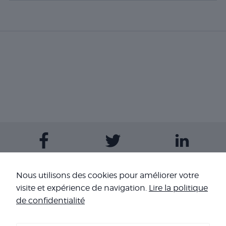
tierces.
Publicité
Les cookies de
publicité sont
utilisés pour
fournir aux
visiteurs des
publicités
personnalisées
basées sur les
pages visitées
précédemment
et analyser
l'efficacité de la
campagne
Contactez-nous
Nous utilisons des cookies pour améliorer votre
publicitaire.
visite et expérience de navigation.
Lire la politique
Nos sites
de confidentialité