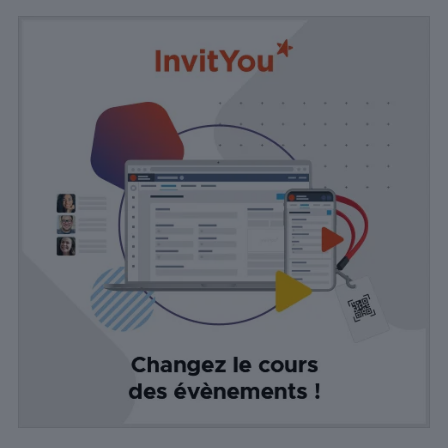
rebond, la
source de
trafic, etc.
Experience
Ces cookies
permettent
d'exécuter
certaines
fonctionnalités
telles que le
partage du
contenu du
site Web sur
des
plateformes
de médias
sociaux, la
collecte de
commentaires
et d'autres
fonctionnalités