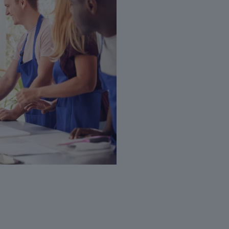
Nécessaire
Les cookies
nécessaires sont
cruciaux pour les
fonctions de
base du site Web