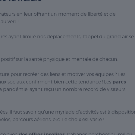
rateurs en leur offrant un moment de liberté et de
u vert !
es ayant limité nos déplacements, l’appel du grand air se
 positif sur la santé physique et mentale de chacun.
re pour recréer des liens et motiver vos équipes ? Les
parcs
aux sociaux confirment bien cette tendance ! Les
la pandémie, ayant reçu un nombre record de visiteurs
, il faut savoir qu’une myriade d’activités est à disposition
s, parcours aériens, etc. Le choix est vaste !
des offres insolites
nce avec
. Cabanes perchées au milieu