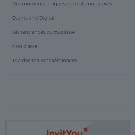
Des moments uniques qui resteront gravés !
Events and Digital
Les tendances du tourisme
Non classé
Nécessaire
Top destinations séminaires
Les cookies
nécessaires sont
cruciaux pour les
fonctions de
base du site Web
et celui-ci ne
fonctionnera pas
comme prévu
sans eux. Ces
cookies ne
stockent aucune
donnée
personnellement