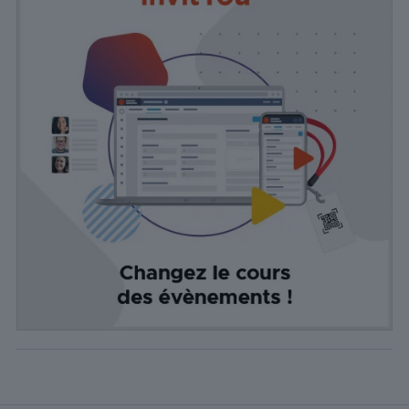
identifiable.
Statistiques
Les cookies
statistiques
sont utilisés
pour
comprendre
comment
les visiteurs
interagissent
avec le site
Web. Ces
cookies
aident à
fournir des
informations
sur le
nombre de
visiteurs, le
taux de
rebond, la