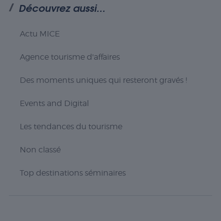
Découvrez aussi...
Nécessaire
Les cookies
Actu MICE
nécessaires sont
cruciaux pour les
fonctions de
Agence tourisme d'affaires
base du site Web
et celui-ci ne
Des moments uniques qui resteront gravés !
fonctionnera pas
comme prévu
sans eux. Ces
Events and Digital
cookies ne
stockent aucune
Les tendances du tourisme
donnée
personnellement
identifiable.
Non classé
Top destinations séminaires
Statistiques
Les cookies
statistiques
sont utilisés
pour