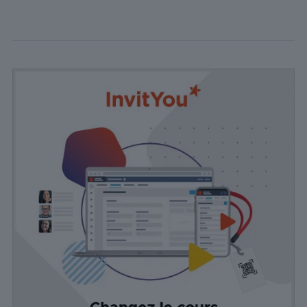
comprendre
comment
les visiteurs
interagissent
avec le site
Web. Ces
cookies
aident à
fournir des
informations
sur le
nombre de
visiteurs, le
taux de
rebond, la
source de
trafic, etc.
Experience
Ces cookies
permettent
d'exécuter