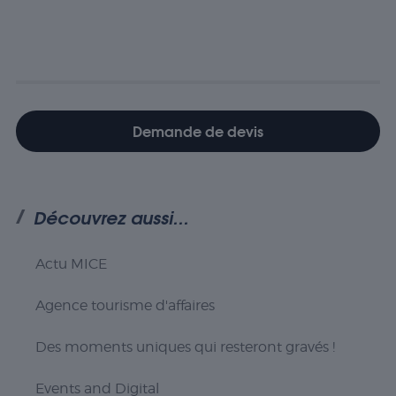
fonctions de
base du site Web
et celui-ci ne
fonctionnera pas
comme prévu
sans eux. Ces
cookies ne
stockent aucune
Demande de devis
donnée
personnellement
identifiable.
Découvrez aussi...
Statistiques
Les cookies
Actu MICE
statistiques
sont utilisés
pour
Agence tourisme d'affaires
comprendre
comment
Des moments uniques qui resteront gravés !
les visiteurs
interagissent
avec le site
Events and Digital