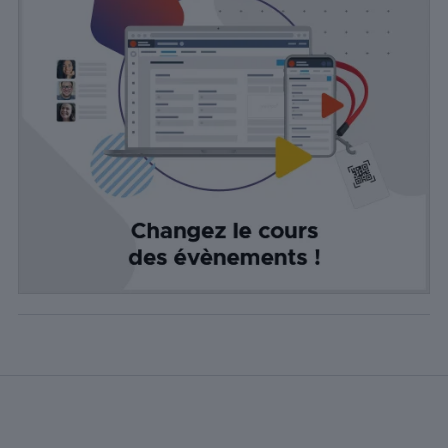
site Web sur
des
plateformes
de médias
sociaux, la
collecte de
commentaires
et d'autres
fonctionnalités
tierces.
Publicité
Les cookies de
publicité sont
utilisés pour
fournir aux
visiteurs des
publicités
personnalisées
basées sur les
pages visitées
précédemment