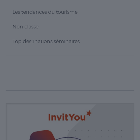
Web. Ces
cookies
Les tendances du tourisme
aident à
fournir des
informations
Non classé
sur le
nombre de
Top destinations séminaires
visiteurs, le
taux de
rebond, la
source de
trafic, etc.
Experience
Ces cookies
permettent
d'exécuter
certaines
fonctionnalités
telles que le
partage du
contenu du