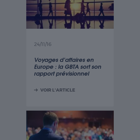
Nécessaire
24/11/16
Les cookies
nécessaires sont
Voyages d’affaires en
cruciaux pour les
Europe : la GBTA sort son
fonctions de
rapport prévisionnel
base du site Web
et celui-ci ne
fonctionnera pas
VOIR L'ARTICLE
comme prévu
sans eux. Ces
cookies ne
stockent aucune
donnée
personnellement
identifiable.