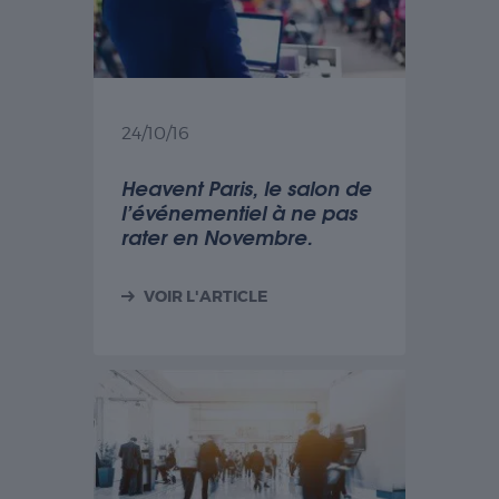
Experience
Ces cookies
permettent
d'exécuter
certaines
24/10/16
fonctionnalités
telles que le
Heavent Paris, le salon de
partage du
l’événementiel à ne pas
contenu du
rater en Novembre.
site Web sur
des
plateformes
VOIR L'ARTICLE
de médias
sociaux, la
collecte de
commentaires
et d'autres
fonctionnalités
tierces.