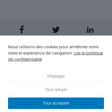
Contactez-nous
Nous utilisons des cookies pour améliorer votre
visite et expérience de navigation.
Lire la politique
Nos sites
de confidentialité
Réglages
COOKIES
-
MENTIONS LÉGALES
-
CONDITIONS GÉNÉRALES DE
VENTE
-
NOS RÉFÉRENCES
Tout refuser
Copyright 2026 - Corpo’Events Agence événementielle
SIRET : 484 434 477 00036 - TVA : FR70 484 434 477 - RC :
Tout accepter
HISCOX HA RCP0278466 - CNIL : 1245532 - AGENT VOYAGES :
IM 013100060