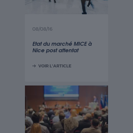
Publicité
Les cookies de
publicité sont
utilisés pour
fournir aux
08/08/16
visiteurs des
publicités
personnalisées
Etat du marché MICE à
basées sur les
Nice post attentat
pages visitées
précédemment
et analyser
VOIR L'ARTICLE
l'efficacité de la
campagne
publicitaire.