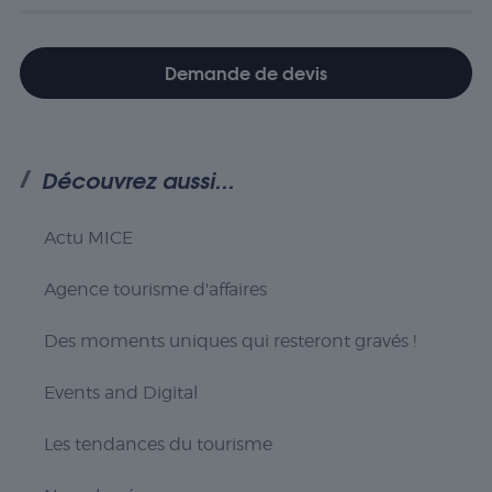
Demande de devis
Découvrez aussi...
Actu MICE
Agence tourisme d'affaires
Des moments uniques qui resteront gravés !
Nécessaire
Les cookies
Events and Digital
nécessaires sont
cruciaux pour les
Les tendances du tourisme
fonctions de
base du site Web
et celui-ci ne