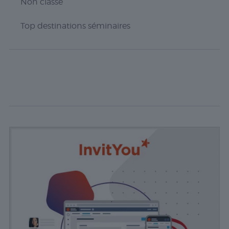
Non classé
fonctionnera pas
comme prévu
Top destinations séminaires
sans eux. Ces
cookies ne
stockent aucune
donnée
personnellement
identifiable.
Statistiques
Les cookies
statistiques
sont utilisés
pour
comprendre
comment
les visiteurs
interagissent
avec le site
Web. Ces
cookies
aident à