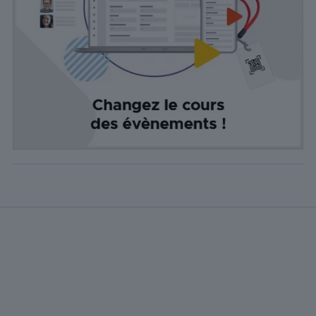
fournir des
informations
sur le
nombre de
visiteurs, le
taux de
rebond, la
source de
trafic, etc.
Experience
Ces cookies
permettent
d'exécuter
certaines
fonctionnalités
telles que le
partage du
contenu du
site Web sur
des
plateformes