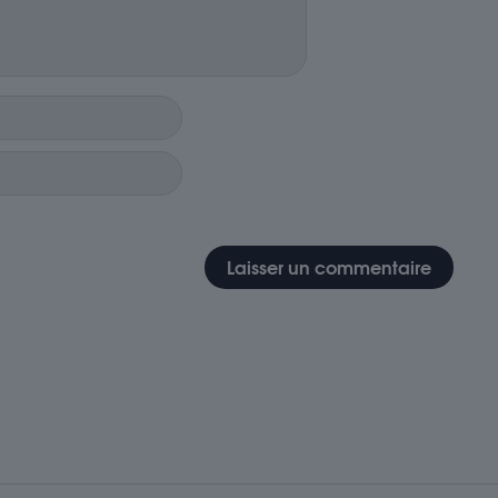
Nécessaire
Les cookies
nécessaires sont
cruciaux pour les
fonctions de
base du site Web