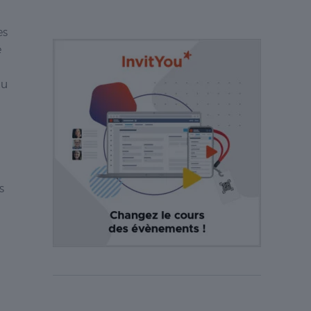
es
é
du
s