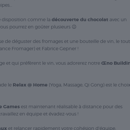
uipes…
découverte du chocolat
re disposition comme la
avec un
vous pourrez en goûter plusieurs 😉
e de déguster des fromages et une bouteille de vin, le tout
rance Fromager) et Fabrice Gepner !
Œno Buildi
e et qui préfèrent le vin, vous adorerez notre
Relax @ Home
ude le
(Yoga, Massage, Qi Gong) est le choi
e Games
est maintenant réalisable à distance pour des
travaillez en équipe et évadez-vous !
aux
et relancer rapidement votre cohésion d’équipe,