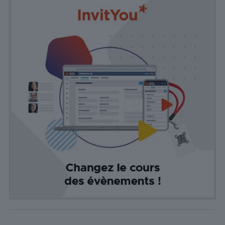
tierces.
Publicité
Les cookies de
publicité sont
utilisés pour
fournir aux
visiteurs des
publicités
personnalisées
basées sur les
pages visitées
précédemment
et analyser
l'efficacité de la
campagne
publicitaire.