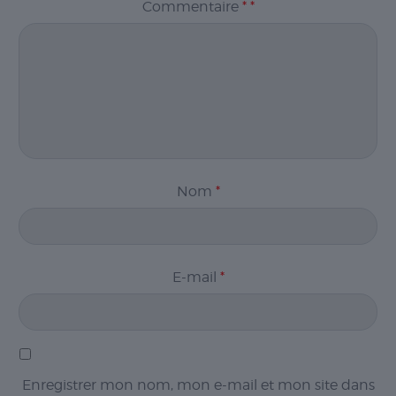
Commentaire
*
*
Nécessaire
Nom
*
Les cookies
nécessaires sont
cruciaux pour les
fonctions de
base du site Web
E-mail
*
et celui-ci ne
fonctionnera pas
comme prévu
sans eux. Ces
cookies ne
stockent aucune
donnée
Enregistrer mon nom, mon e-mail et mon site dans