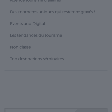
Agence tourisme d'affaires
rebond, la
source de
trafic, etc.
Des moments uniques qui resteront gravés !
Events and Digital
Experience
Ces cookies
Les tendances du tourisme
permettent
d'exécuter
certaines
Non classé
fonctionnalités
telles que le
Top destinations séminaires
partage du
contenu du
site Web sur
des
plateformes
de médias
sociaux, la
collecte de
commentaires
et d'autres
fonctionnalités