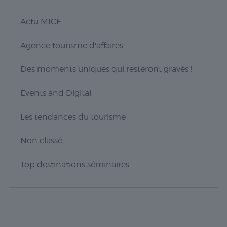
visiteurs, le
taux de
Actu MICE
rebond, la
source de
trafic, etc.
Agence tourisme d'affaires
Des moments uniques qui resteront gravés !
Experience
Ces cookies
Events and Digital
permettent
d'exécuter
certaines
Les tendances du tourisme
fonctionnalités
telles que le
Non classé
partage du
contenu du
site Web sur
Top destinations séminaires
des
plateformes
de médias
sociaux, la
collecte de
commentaires