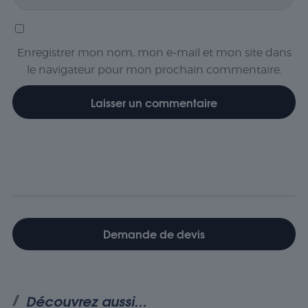
stockent aucune
donnée
personnellement
identifiable.
Enregistrer mon nom, mon e-mail et mon site dans
le navigateur pour mon prochain commentaire.
Statistiques
Les cookies
statistiques
sont utilisés
pour
comprendre
comment
les visiteurs
interagissent
avec le site
Web. Ces
Demande de devis
cookies
aident à
fournir des
informations
sur le
Découvrez aussi...
nombre de