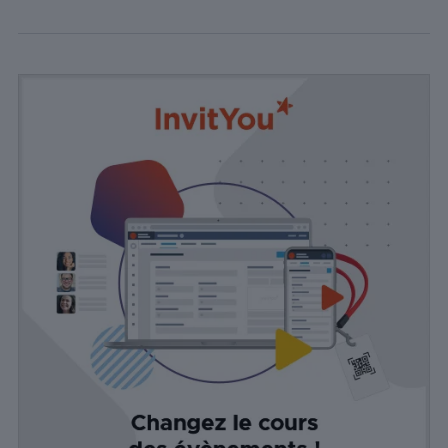
et d'autres
fonctionnalités
tierces.
Publicité
Les cookies de
publicité sont
utilisés pour
fournir aux
visiteurs des
publicités
personnalisées
basées sur les
pages visitées
précédemment
et analyser
l'efficacité de la
campagne
publicitaire.