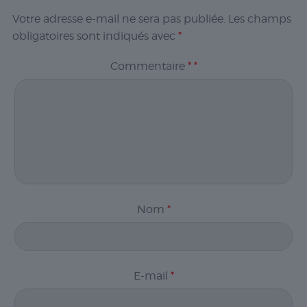
Votre adresse e-mail ne sera pas publiée.
Les champs
obligatoires sont indiqués avec
*
Commentaire
*
*
Nécessaire
Les cookies
nécessaires sont
cruciaux pour les
Nom
*
fonctions de
base du site Web
et celui-ci ne
fonctionnera pas
comme prévu
E-mail
*
sans eux. Ces
cookies ne