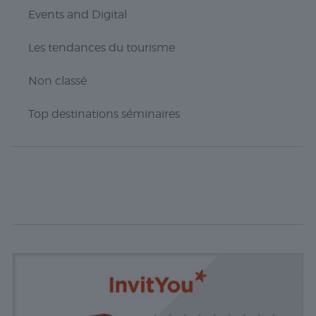
Events and Digital
Les tendances du tourisme
Non classé
Top destinations séminaires
Nécessaire
Les cookies
nécessaires sont
cruciaux pour les
fonctions de
base du site Web
et celui-ci ne
fonctionnera pas
comme prévu
sans eux. Ces
cookies ne
stockent aucune
donnée
personnellement
identifiable.