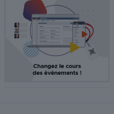
Statistiques
Les cookies
statistiques
sont utilisés
pour
comprendre
comment
les visiteurs
interagissent
avec le site
Web. Ces
cookies
aident à
fournir des
informations
sur le
nombre de
visiteurs, le
taux de
rebond, la
source de