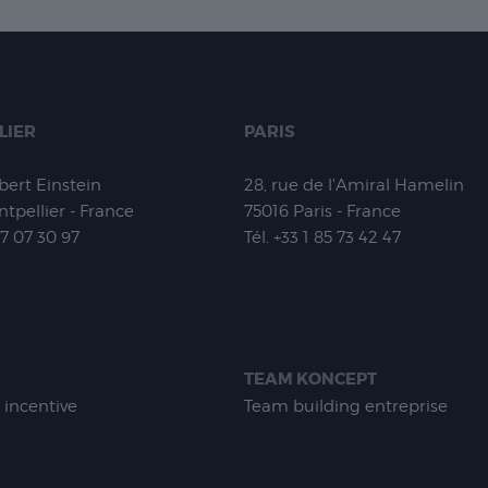
LIER
PARIS
lbert Einstein
28, rue de l'Amiral Hamelin
tpellier - France
75016
Paris - France
Nécessaire
67 07 30 97
Tél.
+33 1 85 73 42 47
Les cookies
nécessaires sont
cruciaux pour les
fonctions de
base du site Web
et celui-ci ne
fonctionnera pas
TEAM KONCEPT
comme prévu
 incentive
Team building entreprise
sans eux. Ces
cookies ne
stockent aucune
donnée