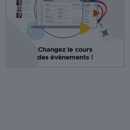
Les cookies de
publicité sont
utilisés pour
fournir aux
visiteurs des
publicités
personnalisées
basées sur les
pages visitées
précédemment
et analyser
l'efficacité de la
campagne
publicitaire.