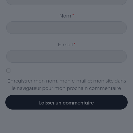
Nom
*
Nécessaire
Les cookies
E-mail
*
nécessaires sont
cruciaux pour les
fonctions de
base du site Web
et celui-ci ne
fonctionnera pas
comme prévu
Enregistrer mon nom, mon e-mail et mon site dans
sans eux. Ces
le navigateur pour mon prochain commentaire.
cookies ne
stockent aucune
donnée
personnellement
identifiable.