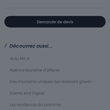
Statistiques
Les cookies
statistiques
sont utilisés
pour
Demande de devis
comprendre
comment
les visiteurs
interagissent
avec le site
Découvrez aussi...
Web. Ces
cookies
aident à
Actu MICE
fournir des
informations
Agence tourisme d'affaires
sur le
nombre de
visiteurs, le
Des moments uniques qui resteront gravés !
taux de
rebond, la
Events and Digital
source de
trafic, etc.
Les tendances du tourisme