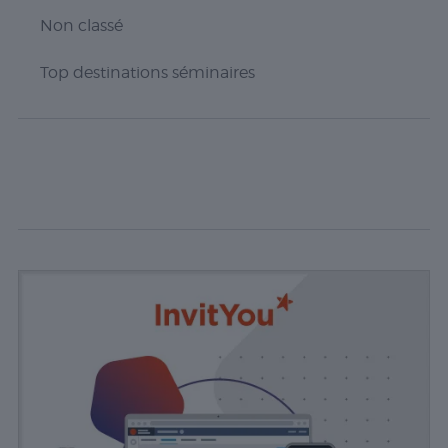
Experience
Non classé
Ces cookies
permettent
Top destinations séminaires
d'exécuter
certaines
fonctionnalités
telles que le
partage du
contenu du
site Web sur
des
plateformes
de médias
sociaux, la
collecte de
commentaires
et d'autres
fonctionnalités
tierces.
Publicité