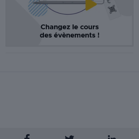
sociaux, la
collecte de
commentaires
et d'autres
fonctionnalités
tierces.
Publicité
Les cookies de
publicité sont
utilisés pour
fournir aux
visiteurs des
publicités
personnalisées
basées sur les
pages visitées
précédemment
et analyser
l'efficacité de la
campagne
publicitaire.