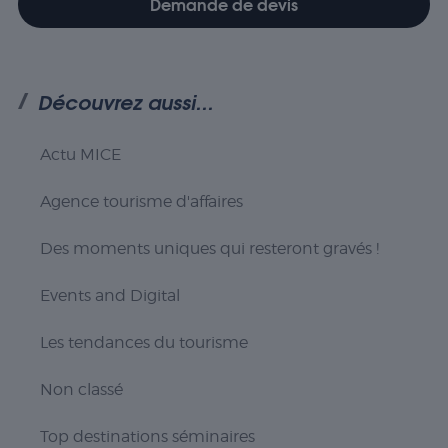
Demande de devis
comme prévu
sans eux. Ces
cookies ne
stockent aucune
donnée
Découvrez aussi...
personnellement
identifiable.
Actu MICE
Statistiques
Agence tourisme d'affaires
Les cookies
statistiques
sont utilisés
Des moments uniques qui resteront gravés !
pour
comprendre
Events and Digital
comment
les visiteurs
interagissent
Les tendances du tourisme
avec le site
Web. Ces
Non classé
cookies
aident à
fournir des
Top destinations séminaires