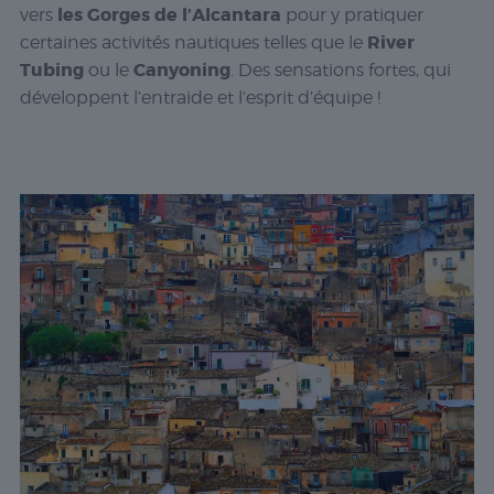
les Gorges de l’Alcantara
vers
pour y pratiquer
River
certaines activités nautiques telles que le
Tubing
Canyoning
ou le
. Des sensations fortes, qui
développent l’entraide et l’esprit d’équipe !