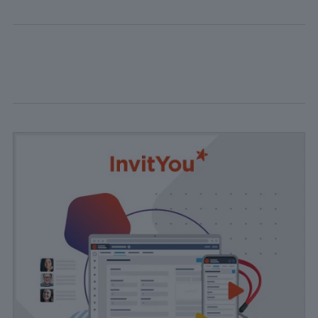
informations
sur le
nombre de
visiteurs, le
taux de
rebond, la
source de
trafic, etc.
Experience
Ces cookies
permettent
d'exécuter
certaines
fonctionnalités
telles que le
partage du
contenu du
site Web sur
des
plateformes
de médias