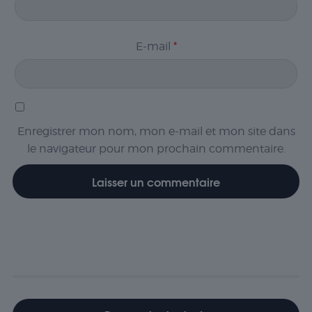
E-mail
*
Enregistrer mon nom, mon e-mail et mon site dans
le navigateur pour mon prochain commentaire.
Nécessaire
Les cookies
nécessaires sont
cruciaux pour les
fonctions de
base du site Web
et celui-ci ne
fonctionnera pas