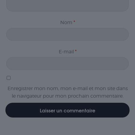
Nom
*
Nécessaire
Les cookies
nécessaires sont
E-mail
*
cruciaux pour les
fonctions de
base du site Web
et celui-ci ne
fonctionnera pas
comme prévu
Enregistrer mon nom, mon e-mail et mon site dans
sans eux. Ces
le navigateur pour mon prochain commentaire.
cookies ne
stockent aucune
donnée
personnellement
identifiable.