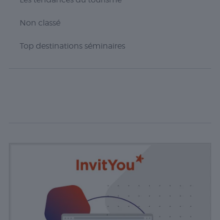
Experience
Non classé
Ces cookies
permettent
d'exécuter
Top destinations séminaires
certaines
fonctionnalités
telles que le
partage du
contenu du
site Web sur
des
plateformes
de médias
sociaux, la
collecte de
commentaires
et d'autres
fonctionnalités
tierces.
Publicité