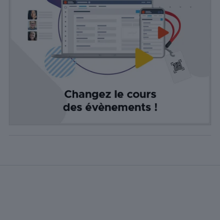
Les cookies de
publicité sont
utilisés pour
fournir aux
visiteurs des
publicités
personnalisées
basées sur les
pages visitées
précédemment
et analyser
l'efficacité de la
campagne
publicitaire.