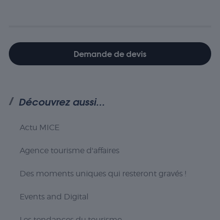
Statistiques
Les cookies
statistiques
sont utilisés
pour
Demande de devis
comprendre
comment
les visiteurs
interagissent
avec le site
Découvrez aussi...
Web. Ces
cookies
aident à
Actu MICE
fournir des
informations
sur le
Agence tourisme d'affaires
nombre de
visiteurs, le
Des moments uniques qui resteront gravés !
taux de
rebond, la
source de
Events and Digital
trafic, etc.
Les tendances du tourisme