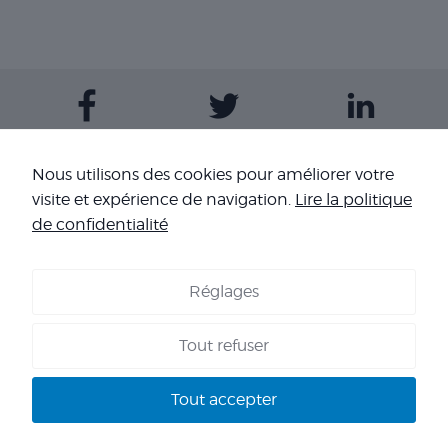
Contactez-nous
Nous utilisons des cookies pour améliorer votre
visite et expérience de navigation.
Lire la politique
Nos sites
de confidentialité
Réglages
COOKIES
-
MENTIONS LÉGALES
-
CONDITIONS GÉNÉRALES DE
VENTE
-
NOS RÉFÉRENCES
Tout refuser
Copyright 2026 - Corpo’Events Agence événementielle
SIRET : 484 434 477 00036 - TVA : FR70 484 434 477 - RC :
Tout accepter
HISCOX HA RCP0278466 - CNIL : 1245532 - AGENT VOYAGES :
IM 013100060