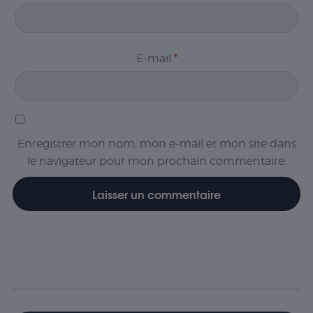
E-mail
*
Nécessaire
Les cookies
nécessaires sont
cruciaux pour les
fonctions de
base du site Web
et celui-ci ne
Enregistrer mon nom, mon e-mail et mon site dans
fonctionnera pas
le navigateur pour mon prochain commentaire.
comme prévu
sans eux. Ces
cookies ne
stockent aucune
donnée
personnellement
identifiable.
Statistiques
Les cookies