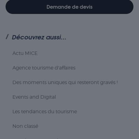
statistiques
Demande de devis
sont utilisés
pour
comprendre
comment
les visiteurs
Découvrez aussi...
interagissent
avec le site
Web. Ces
Actu MICE
cookies
aident à
Agence tourisme d'affaires
fournir des
informations
sur le
Des moments uniques qui resteront gravés !
nombre de
visiteurs, le
Events and Digital
taux de
rebond, la
source de
Les tendances du tourisme
trafic, etc.
Non classé
Experience