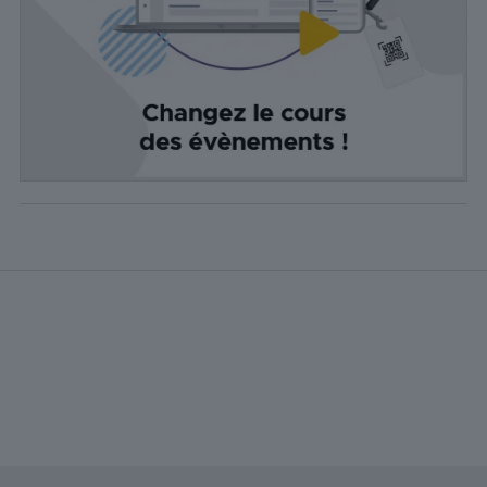
utilisés pour
fournir aux
visiteurs des
publicités
personnalisées
basées sur les
pages visitées
précédemment
et analyser
l'efficacité de la
campagne
publicitaire.