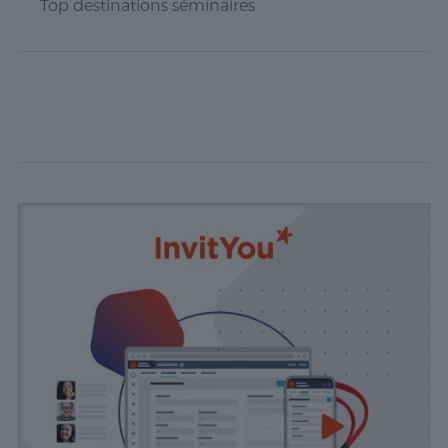
Top destinations séminaires
Ces cookies
permettent
d'exécuter
certaines
fonctionnalités
telles que le
partage du
contenu du
site Web sur
des
plateformes
de médias
sociaux, la
collecte de
commentaires
et d'autres
fonctionnalités
tierces.
Publicité
Les cookies de
publicité sont