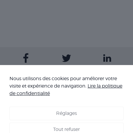
Contactez-nous
Nous utilisons des cookies pour améliorer votre
visite et expérience de navigation.
Lire la politique
Nos sites
de confidentialité
Réglages
COOKIES
-
MENTIONS LÉGALES
-
CONDITIONS GÉNÉRALES DE
VENTE
-
NOS RÉFÉRENCES
Tout refuser
Copyright 2026 - Corpo’Events Agence événementielle