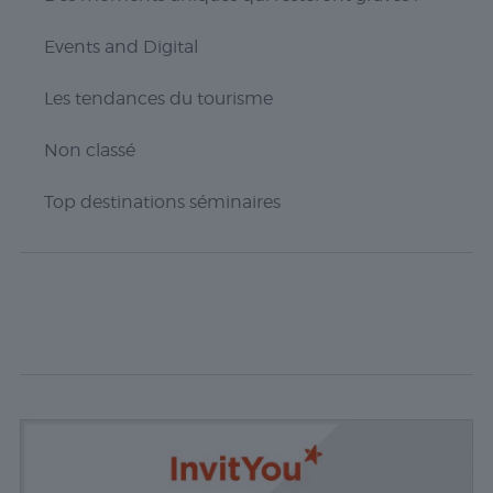
trafic, etc.
Events and Digital
Experience
Les tendances du tourisme
Ces cookies
permettent
Non classé
d'exécuter
certaines
fonctionnalités
Top destinations séminaires
telles que le
partage du
contenu du
site Web sur
des
plateformes
de médias
sociaux, la
collecte de
commentaires
et d'autres
fonctionnalités
tierces.