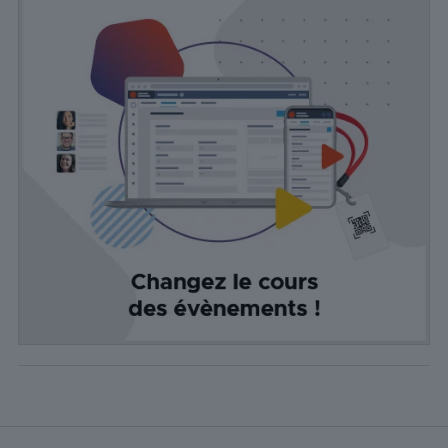
Publicité
Les cookies de
publicité sont
utilisés pour
fournir aux
visiteurs des
publicités
personnalisées
basées sur les
pages visitées
précédemment
et analyser
l'efficacité de la
campagne
publicitaire.