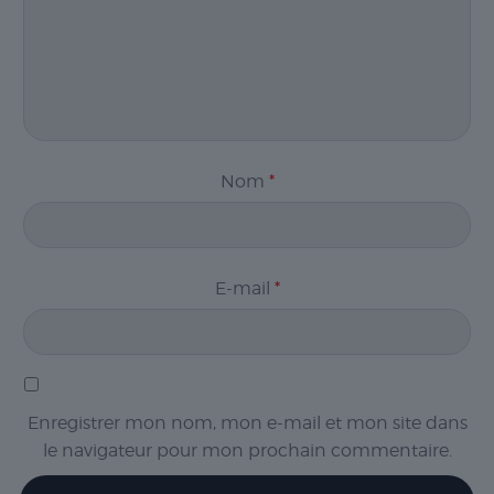
Nom
*
Nécessaire
Les cookies
nécessaires sont
cruciaux pour les
fonctions de
E-mail
*
base du site Web
et celui-ci ne
fonctionnera pas
comme prévu
sans eux. Ces
cookies ne
Enregistrer mon nom, mon e-mail et mon site dans
stockent aucune
donnée
le navigateur pour mon prochain commentaire.
personnellement
identifiable.