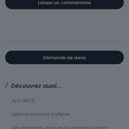
Statistiques
Les cookies
statistiques
sont utilisés
pour
comprendre
comment
les visiteurs
Demande de devis
interagissent
avec le site
Web. Ces
cookies
Découvrez aussi...
aident à
fournir des
informations
sur le
Actu MICE
nombre de
visiteurs, le
Agence tourisme d'affaires
taux de
rebond, la
source de
Des moments uniques qui resteront gravés !