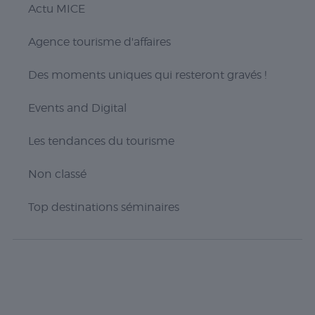
fonctionnalités
Actu MICE
telles que le
partage du
Agence tourisme d'affaires
contenu du
site Web sur
des
Des moments uniques qui resteront gravés !
plateformes
de médias
Events and Digital
sociaux, la
collecte de
commentaires
Les tendances du tourisme
et d'autres
fonctionnalités
Non classé
tierces.
Top destinations séminaires
Publicité
Les cookies de
publicité sont
utilisés pour
fournir aux
visiteurs des
publicités