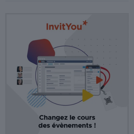
personnalisées
basées sur les
pages visitées
précédemment
et analyser
l'efficacité de la
campagne
publicitaire.