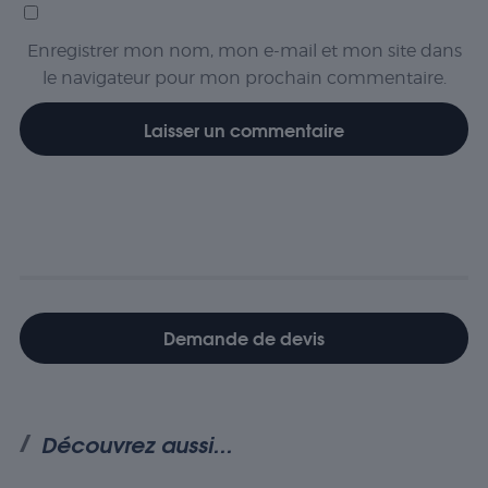
comment
les visiteurs
interagissent
Enregistrer mon nom, mon e-mail et mon site dans
avec le site
le navigateur pour mon prochain commentaire.
Web. Ces
cookies
aident à
fournir des
informations
sur le
nombre de
visiteurs, le
taux de
rebond, la
source de
trafic, etc.
Demande de devis
Experience
Ces cookies
permettent
Découvrez aussi...
d'exécuter
certaines