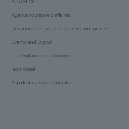
Nécessaire
Actu MICE
Les cookies
nécessaires sont
Agence tourisme d'affaires
cruciaux pour les
fonctions de
base du site Web
Des moments uniques qui resteront gravés !
et celui-ci ne
fonctionnera pas
Events and Digital
comme prévu
sans eux. Ces
Les tendances du tourisme
cookies ne
stockent aucune
donnée
Non classé
personnellement
identifiable.
Top destinations séminaires
Statistiques
Les cookies
statistiques
sont utilisés
pour
comprendre