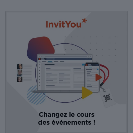
comment
les visiteurs
interagissent
avec le site
Web. Ces
cookies
aident à
fournir des
informations
sur le
nombre de
visiteurs, le
taux de
rebond, la
source de
trafic, etc.
Experience
Ces cookies
permettent
d'exécuter
certaines