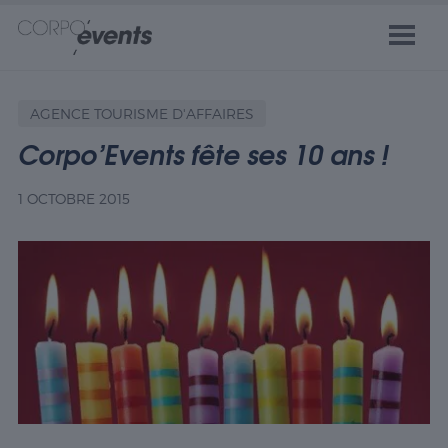
AGENCE TOURISME D'AFFAIRES
Corpo’Events fête ses 10 ans !
1 OCTOBRE 2015