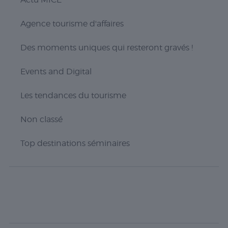
Agence tourisme d'affaires
Des moments uniques qui resteront gravés !
Events and Digital
Les tendances du tourisme
Nécessaire
Non classé
Les cookies
nécessaires sont
Top destinations séminaires
cruciaux pour les
fonctions de
base du site Web
et celui-ci ne
fonctionnera pas
comme prévu
sans eux. Ces
cookies ne
stockent aucune