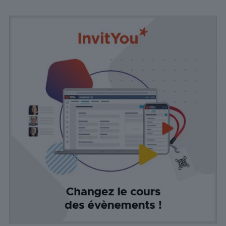
donnée
personnellement
identifiable.
Statistiques
Les cookies
statistiques
sont utilisés
pour
comprendre
comment
les visiteurs
interagissent
avec le site
Web. Ces
cookies
aident à
fournir des
informations
sur le
nombre de
visiteurs, le