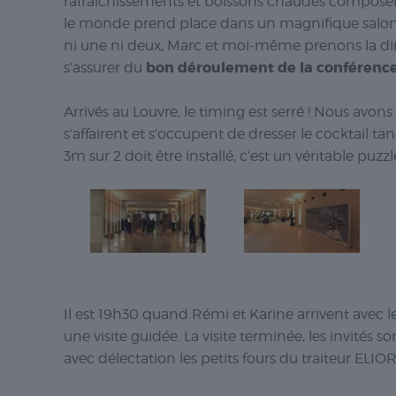
rafraichissements et boissons chaudes composent le
le monde prend place dans un magnifique salon
ni une ni deux, Marc et moi-même prenons la dir
bon déroulement de la conférenc
s’assurer du
Arrivés au Louvre, le timing est serré ! Nous avon
s’affairent et s’occupent de dresser le cocktail
3m sur 2 doit être installé, c’est un véritable pu
Il est 19h30 quand Rémi et Karine arrivent avec 
une visite guidée. La visite terminée, les invités s
avec délectation les petits fours du traiteur ELIOR