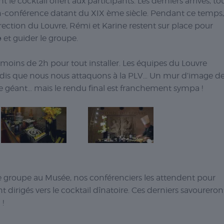
 cocktail offert aux participants. Les derniers arrivés, to
-conférence datant du XIX ème siècle. Pendant ce temps,
ection du Louvre, Rémi et Karine restent sur place pour
e
et guider le groupe.
s moins de 2h pour tout installer. Les équipes du Louvre
 tandis que nous nous attaquons à la PLV… Un mur d’image d
zzle géant… mais le rendu final est franchement sympa !
le groupe au Musée, nos conférenciers les attendent pour
ont dirigés vers le cocktail dînatoire. Ces derniers savoureron
 !