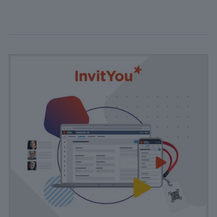
pour
comprendre
comment
les visiteurs
interagissent
avec le site
Web. Ces
cookies
aident à
fournir des
informations
sur le
nombre de
visiteurs, le
taux de
rebond, la
source de
trafic, etc.
Experience
Ces cookies
permettent