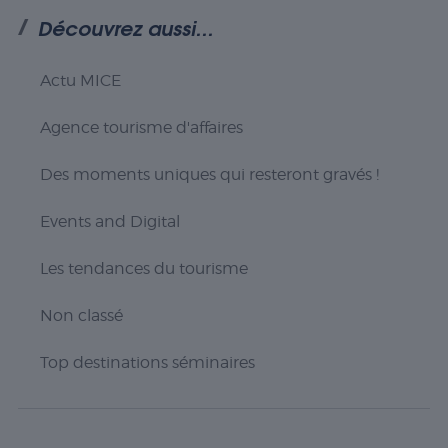
Découvrez aussi...
Nécessaire
Les cookies
nécessaires sont
Actu MICE
cruciaux pour les
fonctions de
Agence tourisme d'affaires
base du site Web
et celui-ci ne
fonctionnera pas
Des moments uniques qui resteront gravés !
comme prévu
sans eux. Ces
Events and Digital
cookies ne
stockent aucune
Les tendances du tourisme
donnée
personnellement
identifiable.
Non classé
Top destinations séminaires
Statistiques
Les cookies
statistiques
sont utilisés