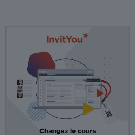
Nécessaire
Les cookies
nécessaires sont
cruciaux pour les
fonctions de
base du site Web
et celui-ci ne
fonctionnera pas
comme prévu
sans eux. Ces
cookies ne
stockent aucune
donnée
personnellement
identifiable.
Statistiques
Les cookies
statistiques
sont utilisés
pour