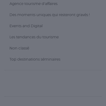
Agence tourisme d'affaires
Des moments uniques qui resteront gravés !
Events and Digital
Les tendances du tourisme
Non classé
Nécessaire
Les cookies
nécessaires sont
Top destinations séminaires
cruciaux pour les
fonctions de
base du site Web
et celui-ci ne
fonctionnera pas
comme prévu
sans eux. Ces
cookies ne
stockent aucune
donnée