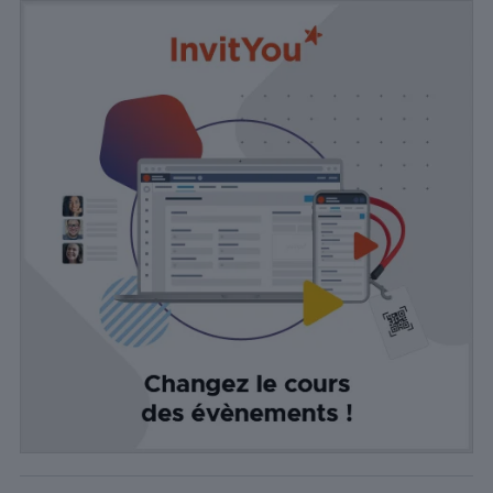
personnellement
identifiable.
Statistiques
Les cookies
statistiques
sont utilisés
pour
comprendre
comment
les visiteurs
interagissent
avec le site
Web. Ces
cookies
aident à
fournir des
informations
sur le
nombre de
visiteurs, le
taux de