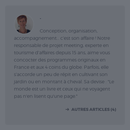
comprendre
comment
les visiteurs
interagissent
-
avec le site
Web. Ces
Conception, organisation,
cookies
accompagnement… c’est son affaire ! Notre
aident à
fournir des
responsable de projet meeting, experte en
informations
tourisme d’affaires depuis 15 ans, aime vous
sur le
concocter des programmes originaux en
nombre de
France et aux 4 coins du globe. Parfois, elle
visiteurs, le
taux de
s’accorde un peu de répit en cultivant son
rebond, la
jardin ou en montant à cheval. Sa devise : "Le
source de
monde est un livre et ceux qui ne voyagent
trafic, etc.
pas n'en lisent qu'une page."
Experience
AUTRES ARTICLES (4)
Ces cookies
permettent
d'exécuter