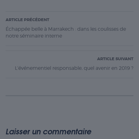
certaines
fonctionnalités
telles que le
partage du
ARTICLE PRÉCÉDENT
contenu du
Échappée belle à Marrakech : dans les coulisses de
site Web sur
notre séminaire interne
des
plateformes
de médias
sociaux, la
ARTICLE SUIVANT
collecte de
commentaires
L’événementiel responsable, quel avenir en 2019 ?
et d'autres
fonctionnalités
tierces.
Publicité
Les cookies de
publicité sont
utilisés pour
Laisser un commentaire
fournir aux
visiteurs des