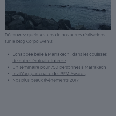
Nécessaire
Les cookies
nécessaires sont
cruciaux pour les
fonctions de
base du site Web
Découvrez quelques-uns de nos autres réalisations
et celui-ci ne
fonctionnera pas
sur le blog Corpo’Events :
comme prévu
sans eux. Ces
Échappée belle à Marrakech : dans les coulisses
cookies ne
stockent aucune
de notre séminaire interne
donnée
Un séminaire pour 750 personnes à Marrakech
personnellement
InvitYou, partenaire des BFM Awards
identifiable.
Nos plus beaux événements 2017
Statistiques
Les cookies
statistiques
sont utilisés
pour