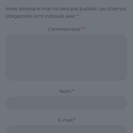
publicités
personnalisées
Votre adresse e-mail ne sera pas publiée.
Les champs
basées sur les
obligatoires sont indiqués avec
*
pages visitées
précédemment
Commentaire
*
*
et analyser
l'efficacité de la
campagne
publicitaire.
Nom
*
E-mail
*