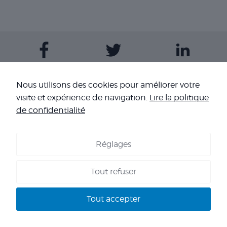
Contactez-nous
Nous utilisons des cookies pour améliorer votre
visite et expérience de navigation.
Lire la politique
Nos sites
de confidentialité
Réglages
COOKIES
-
MENTIONS LÉGALES
-
CONDITIONS GÉNÉRALES DE
VENTE
-
NOS RÉFÉRENCES
Tout refuser
Copyright 2026 - Corpo’Events Agence événementielle
SIRET : 484 434 477 00036 - TVA : FR70 484 434 477 - RC :
Tout accepter
HISCOX HA RCP0278466 - CNIL : 1245532 - AGENT VOYAGES :
IM 013100060