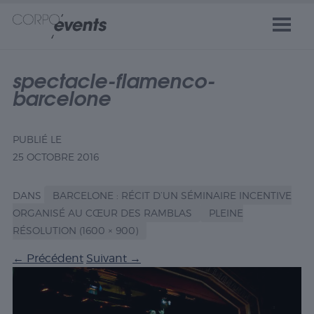
spectacle-flamenco-
barcelone
PUBLIÉ LE
25 OCTOBRE 2016
DANS
BARCELONE : RÉCIT D’UN SÉMINAIRE INCENTIVE
ORGANISÉ AU CŒUR DES RAMBLAS
PLEINE
RÉSOLUTION (1600 × 900)
←
Précédent
Suivant
→