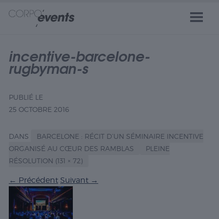
incentive-barcelone-
rugbyman-s
PUBLIÉ LE
25 OCTOBRE 2016
DANS
BARCELONE : RÉCIT D’UN SÉMINAIRE INCENTIVE
ORGANISÉ AU CŒUR DES RAMBLAS
PLEINE
RÉSOLUTION (131 × 72)
←
Précédent
Suivant
→