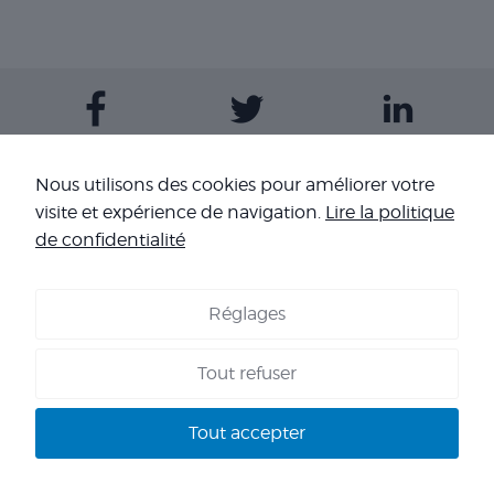
Contactez-nous
Nous utilisons des cookies pour améliorer votre
visite et expérience de navigation.
Lire la politique
Nos sites
de confidentialité
Réglages
COOKIES
-
MENTIONS LÉGALES
-
CONDITIONS GÉNÉRALES DE
VENTE
-
NOS RÉFÉRENCES
Tout refuser
Copyright 2026 - Corpo’Events Agence événementielle
SIRET : 484 434 477 00036 - TVA : FR70 484 434 477 - RC :
Tout accepter
HISCOX HA RCP0278466 - CNIL : 1245532 - AGENT VOYAGES :
IM 013100060