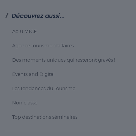
Découvrez aussi...
Actu MICE
Agence tourisme d'affaires
Des moments uniques qui resteront gravés !
Events and Digital
Nécessaire
Les tendances du tourisme
Les cookies
nécessaires sont
cruciaux pour les
Non classé
fonctions de
base du site Web
Top destinations séminaires
et celui-ci ne
fonctionnera pas
comme prévu
sans eux. Ces