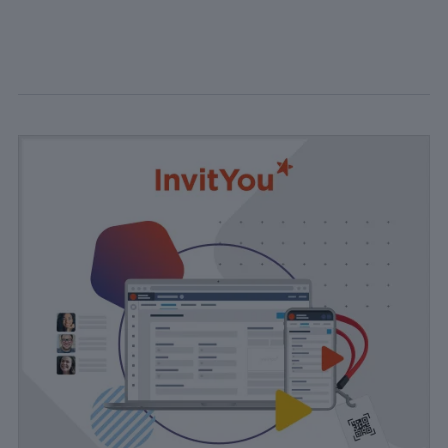
cookies ne
stockent aucune
donnée
personnellement
identifiable.
Statistiques
Les cookies
statistiques
sont utilisés
pour
comprendre
comment
les visiteurs
interagissent
avec le site
Web. Ces
cookies
aident à
fournir des
informations
sur le