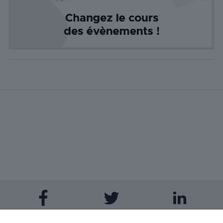
nombre de
visiteurs, le
taux de
rebond, la
source de
trafic, etc.
Experience
Ces cookies
permettent
d'exécuter
certaines
fonctionnalités
telles que le
partage du
contenu du
site Web sur
des
plateformes
de médias
sociaux, la
collecte de