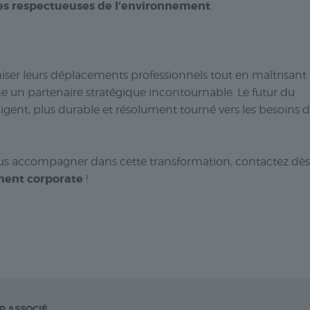
es respectueuses de l’environnement
.
miser leurs déplacements professionnels tout en maîtrisant
e un partenaire stratégique incontournable. Le futur du
lligent, plus durable et résolument tourné vers les besoins 
us accompagner dans cette transformation, contactez dès
ment corporate
!
Nécessaire
Les cookies
nécessaires sont
cruciaux pour les
fonctions de
base du site Web
R ASSOCIÉ