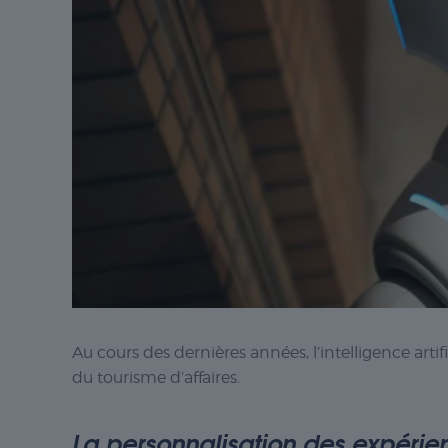
Au cours des dernières années, l’intelligence arti
du tourisme d’affaires.
La personnalisation des expérie