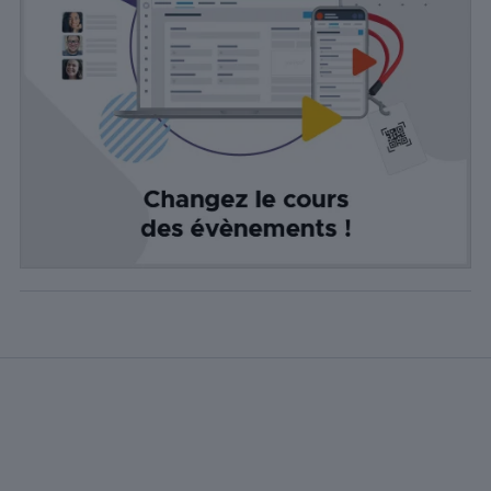
Statistiques
Les cookies
statistiques
sont utilisés
pour
comprendre
comment
les visiteurs
interagissent
avec le site
Web. Ces
cookies
aident à
fournir des
informations
sur le
nombre de
visiteurs, le
taux de
rebond, la
source de
trafic, etc.