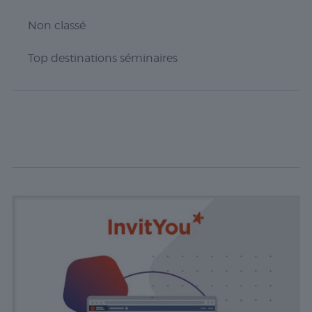
Non classé
Top destinations séminaires
Nécessaire
Les cookies
nécessaires sont
cruciaux pour les
fonctions de
base du site Web
et celui-ci ne
fonctionnera pas
comme prévu
sans eux. Ces
cookies ne
stockent aucune
donnée
personnellement
identifiable.