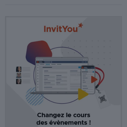
comment
les visiteurs
interagissent
avec le site
Web. Ces
cookies
aident à
fournir des
informations
sur le
nombre de
visiteurs, le
taux de
rebond, la
source de
trafic, etc.
Experience
Ces cookies
permettent
d'exécuter
certaines