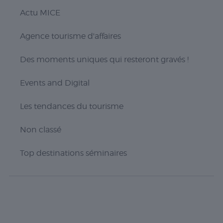
Nécessaire
Actu MICE
Les cookies
nécessaires sont
cruciaux pour les
Agence tourisme d'affaires
fonctions de
base du site Web
Des moments uniques qui resteront gravés !
et celui-ci ne
fonctionnera pas
comme prévu
Events and Digital
sans eux. Ces
cookies ne
Les tendances du tourisme
stockent aucune
donnée
Non classé
personnellement
identifiable.
Top destinations séminaires
Statistiques
Les cookies
statistiques
sont utilisés
pour
comprendre