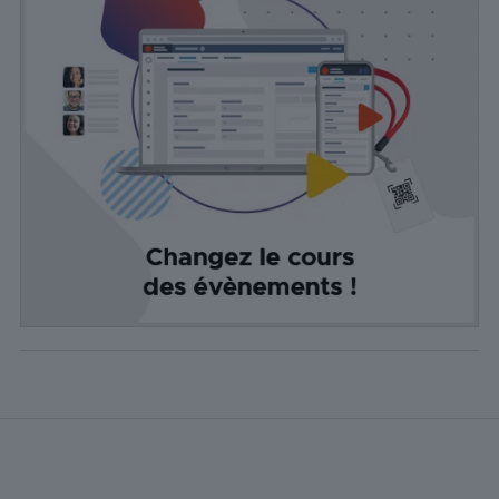
Web. Ces
cookies
aident à
fournir des
informations
sur le
nombre de
visiteurs, le
taux de
rebond, la
source de
trafic, etc.
Experience
Ces cookies
permettent
d'exécuter
certaines
fonctionnalités
telles que le
partage du
contenu du