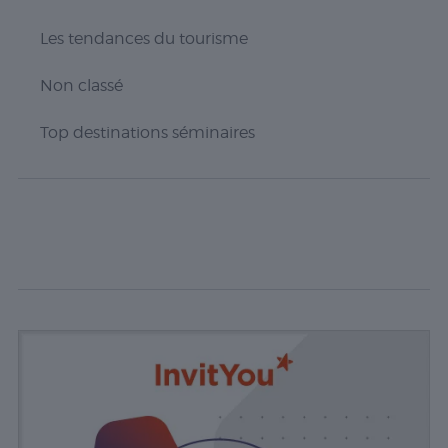
fonctions de
base du site Web
Les tendances du tourisme
et celui-ci ne
fonctionnera pas
comme prévu
Non classé
sans eux. Ces
cookies ne
Top destinations séminaires
stockent aucune
donnée
personnellement
identifiable.
Statistiques
Les cookies
statistiques
sont utilisés
pour
comprendre
comment
les visiteurs
interagissent
avec le site