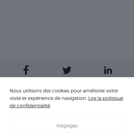
Contactez-nous
Nous utilisons des cookies pour améliorer votre
visite et expérience de navigation.
Lire la politique
Nos sites
de confidentialité
Réglages
COOKIES
-
MENTIONS LÉGALES
-
CONDITIONS GÉNÉRALES DE