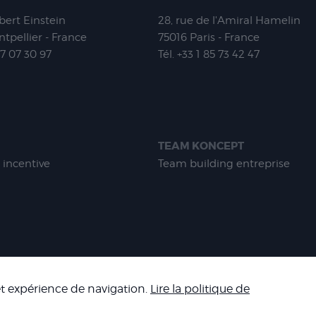
lbert Einstein
28, rue de l'Amiral Hamelin
tpellier - France
75016
Paris - France
67 07 30 97
Tél.
+33 1 85 73 42 47
TEAM KONCEPT
 incentive
Team building entreprise
-
MENTIONS LÉGALES
-
CONDITIONS GÉNÉRALES DE VENTE
-
NOS R
 et expérience de navigation.
Lire la politique de
Copyright 2026 - Corpo’Events Agence événementielle
A : FR70 484 434 477 - RC : HISCOX HA RCP0278466 - CNIL : 1245532