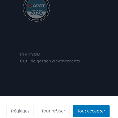
INVITYOU
Outil de gestion d'événements
ÉFÉRENCES
Réglages
Tout refuser
Tout accepter
 - AGENT VOYAGES : IM 013100060