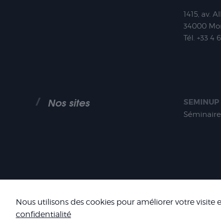
1415, av. A
34000
Mon
Tél.
+33 4 
Nos sites
SEMINUP
Séminaire
COOKIES
Nous utilisons des cookies pour améliorer votre visite
confidentialité
SIRET : 484 434 477 00036 - TV