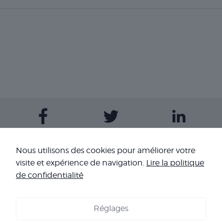
Contactez-nous
Nous utilisons des cookies pour améliorer votre
visite et expérience de navigation.
Lire la politique
Nos sites
de confidentialité
Réglages
COOKIES
-
MENTIONS LÉGALES
-
CONDITIONS GÉNÉRALES DE