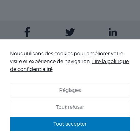
Contactez-nous
Nous utilisons des cookies pour améliorer votre
visite et expérience de navigation.
Lire la politique
Nos sites
de confidentialité
Réglages
COOKIES
-
MENTIONS LÉGALES
-
CONDITIONS GÉNÉRALES DE
VENTE
-
NOS RÉFÉRENCES
Tout refuser
Copyright 2026 - Corpo’Events Agence événementielle
SIRET : 484 434 477 00036 - TVA : FR70 484 434 477 - RC :
Tout accepter
HISCOX HA RCP0278466 - CNIL : 1245532 - AGENT VOYAGES :
IM 013100060