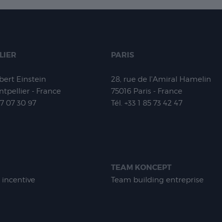
LIER
PARIS
lbert Einstein
28, rue de l'Amiral Hamelin
tpellier - France
75016
Paris - France
67 07 30 97
Tél.
+33 1 85 73 42 47
TEAM KONCEPT
 incentive
Team building entreprise