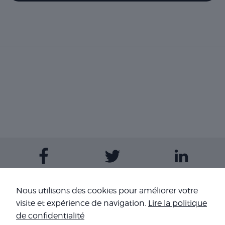
Contactez-nous
Nous utilisons des cookies pour améliorer votre
visite et expérience de navigation.
Lire la politique
Nos sites
de confidentialité