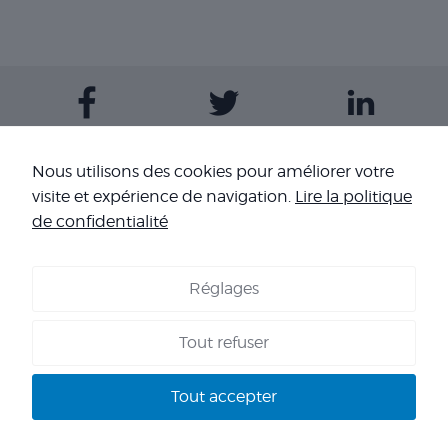
Contactez-nous
Nous utilisons des cookies pour améliorer votre
visite et expérience de navigation.
Lire la politique
Nos sites
de confidentialité
Réglages
COOKIES
-
MENTIONS LÉGALES
-
CONDITIONS GÉNÉRALES DE
VENTE
-
NOS RÉFÉRENCES
Tout refuser
Copyright 2026 - Corpo’Events Agence événementielle
SIRET : 484 434 477 00036 - TVA : FR70 484 434 477 - RC :
Tout accepter
HISCOX HA RCP0278466 - CNIL : 1245532 - AGENT VOYAGES :
IM 013100060