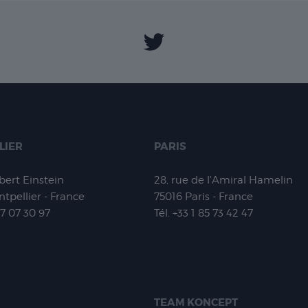
LIER
PARIS
lbert Einstein
28, rue de l'Amiral Hamelin
tpellier - France
75016
Paris - France
67 07 30 97
Tél.
+33 1 85 73 42 47
TEAM KONCEPT