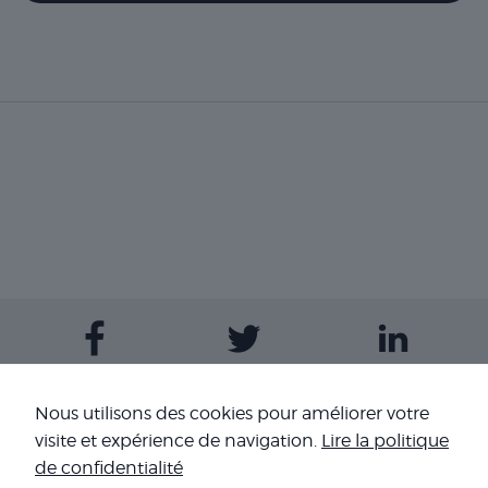
Contactez-nous
Nous utilisons des cookies pour améliorer votre
visite et expérience de navigation.
Lire la politique
Nos sites
de confidentialité