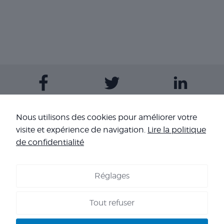
Contactez-nous
Nous utilisons des cookies pour améliorer votre
visite et expérience de navigation.
Lire la politique
Nos sites
de confidentialité
Réglages
COOKIES
-
MENTIONS LÉGALES
-
CONDITIONS GÉNÉRALES DE
VENTE
-
NOS RÉFÉRENCES
Tout refuser
Copyright 2026 - Corpo’Events Agence événementielle
SIRET : 484 434 477 00036 - TVA : FR70 484 434 477 - RC :