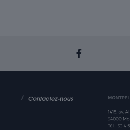
Contactez-nous
MONTPEL
1415, av. A
34000
Mon
Tél.
+33 4 