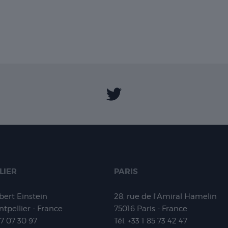
LIER
PARIS
lbert Einstein
28, rue de l'Amiral Hamelin
tpellier - France
75016
Paris - France
67 07 30 97
Tél.
+33 1 85 73 42 47