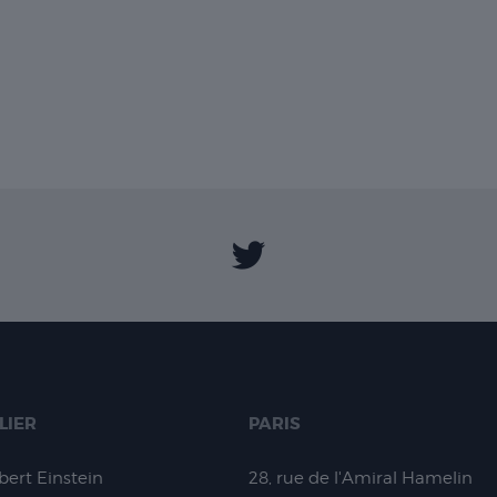
LIER
PARIS
lbert Einstein
28, rue de l'Amiral Hamelin